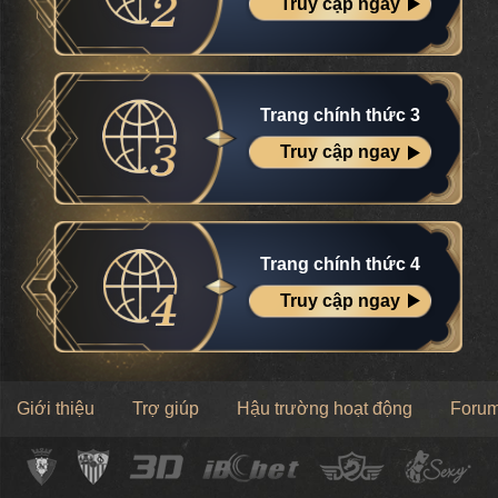
Cờ bạc có trách nhiệm Vsbet: Bí kíp làm chủ mọi cuộc chơi
Cờ bạc có trách nhiệm – Chuẩn bị tâm lý vững
vàng
Cờ bạc có trách nhiệm tại kubet yêu cầu mỗi cá nhân phải
hiểu rõ bản thân trước khi bắt đầu đặt cược. Việc chuẩn bị
một tinh thần thép giúp bạn không bị cuốn vào vòng xoáy
của những con số hay sự thắng thua nhất thời.
Nhận diện mục đích