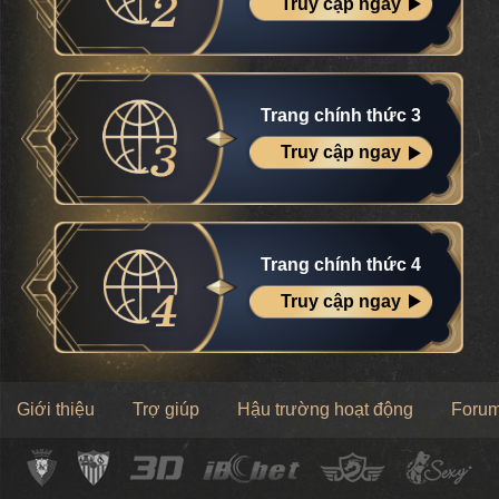
Đại lý kubet – Hướng dẫn đăng ký và tối ưu hóa lợi nhuận
Quy trình đăng ký tài khoản đối tác chuyên
nghiệp
Việc khởi đầu con đường kinh doanh đòi hỏi sự chuẩn bị kỹ
lưỡng về mặt thông tin để đảm bảo tài khoản được xét
duyệt nhanh chóng. Các bước thực hiện dưới đây sẽ giúp
bạn trở thành một thành viên trong mạng lưới đối tác chính
thức.