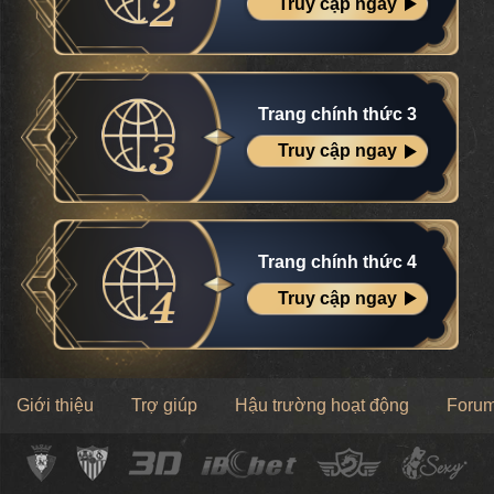
Game bài kubet – Khám phá không gian đánh bài thượng lưu
Sự lôi cuốn từ thiết kế và công nghệ hình ảnh
game bài kubet
Không gian giải trí tại đây được chăm chút tỉ mỉ để mang lại
cảm giác chân thực nhất cho người dùng trong từng khoảnh
khắc tham gia. Những yếu tố dưới đây chính là minh chứng
rõ nét cho sự đầu tư nghiêm túc của đơn vị phát hành.
Đồ họa sống động
Giao diện được thiết kế với tông màu sang trọng, tạo cảm
giác như đang lạc bước vào những sòng bạc lớn trên thế
giới. Các lá bài, bàn chơi và biểu tượng được đổ bóng 3D
sắc nét, giúp người chơi dễ dàng quan sát và thực hiện thao
tác mà không gặp bất kỳ trở ngại nào. Sự sắp xếp bố cục
thông minh giúp tối ưu hóa không gian hiển thị trên cả điện