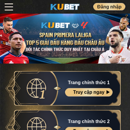
Skip
to
content
ĐĂNG NHẬP
ĐĂNG KÝ
KUBET – Đỉnh Cao Cá Cược Thể Thao & Casino
Trực Tuyến Thế Hệ Mới
KUBET
mở ra một thế giới giải trí muôn màu với
những sảnh cược chất lượng cao và tỷ lệ trả thưởng
vô cùng hấp dẫn. Nha cai uy tin này là sự lựa chọn
hàng đầu cho những ai tìm kiếm một không gian cá
cược chuyên nghiệp, minh bạch và đầy tính sáng tạo.
Hệ sinh thái trò chơi phong phú tại nhà cái uy
tín kubet