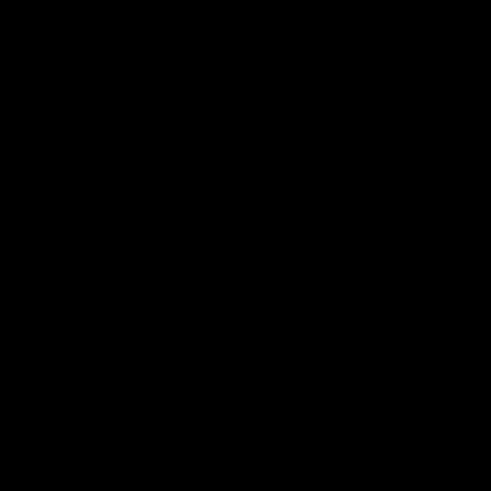
hiết
 này
oạt,