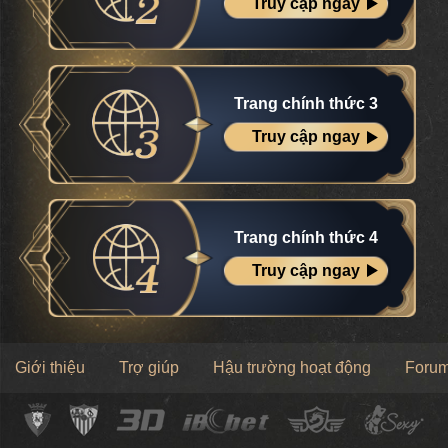
Contents
Làm gà đá sung mãn
là khởi đầu quan trọng để các sư kê
sở hữu những chiến binh có khả năng thi đấu bền bỉ và ra
đòn hiểm hóc. Việc áp dụng đúng kỹ thuật chăm sóc không
chỉ nâng cao thể lực mà còn giúp gà chọi luôn giữ được tinh
thần chiến đấu mạnh mẽ nhất. Cùng
KUBET
khám phá thông
tin chi tiết trong bài viết dưới đây!