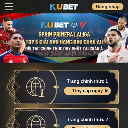
Skip
to
content
ĐĂNG NHẬP
ĐĂNG KÝ
ĐÁ GÀ KUBET - ĐỈNH CAO CÁ CƯỢC VÀ GIẢI TRÍ TRỰC TUYẾN
Làm gà đá sung mãn – Bí quyết nuôi
chiến kê dũng mãnh nhất
POSTED ON
JANUARY 23, 2026
BY
BTV KUBET WC2026
23
Jan