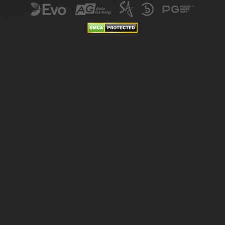
phép người dùng tiếp cận với những trò chơi phổ biến nhất
một cách nhanh chóng.
Giao diện trực quan sinh động
Mỗi bàn chơi đều được bố trí khoa học với các nút chức
năng rõ ràng, giúp thao tác đặt cược trở nên đơn giản và
chính xác. Màu sắc chủ đạo thường là những tông màu trầm
ấm hoặc sang trọng, tạo cảm giác dễ chịu cho mắt dù tham
gia giải trí trong thời gian dài. Hệ thống biểu tượng và bảng
thống kê kết quả được hiển thị tinh tế, hỗ trợ người chơi theo
dõi diễn biến ván bài một cách chi tiết nhất.
Công nghệ truyền tải video chất lượng cao
Yếu tố kỹ thuật đóng vai trò cốt lõi trong việc duy trì sự
mượt mà và tính minh bạch cho mỗi ván bài diễn ra tại hệ
thống. Việc đầu tư vào hạ tầng giúp tính năng live casino
kubet luôn nhận được sự đánh giá cao từ cộng đồng người