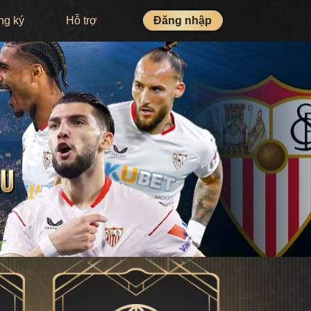
ĐĂNG NHẬP
ĐĂNG KÝ