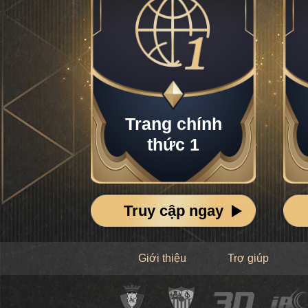
Contents
Chiến thuật săn hũ đại gia
nhanh hiệu quả nhất
Chọn thời điểm vàng
Quản lý vốn thông minh